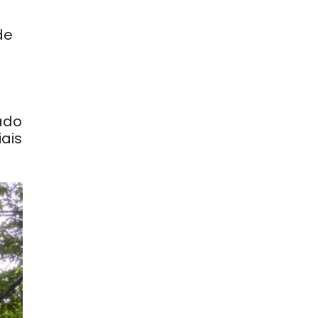
de
ado
ais