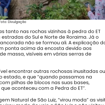
Foto: Divulgação
as tanto nas rochas vizinhas à pedra do ET
estradas do Sul e Norte de Roraima. Já o
ancorada não se formou ali. A explicação d
 um ponta acima da encosta devido aos
e massa, visíveis em várias serras de
vel encontrar outras rochosas inusitadas o
no estado, e que “quando passamos na
com pilhas de blocos nas suas bases,
o que aconteceu com a Pedra do ET”.
 Natural de São Luiz, “virou moda” as visi