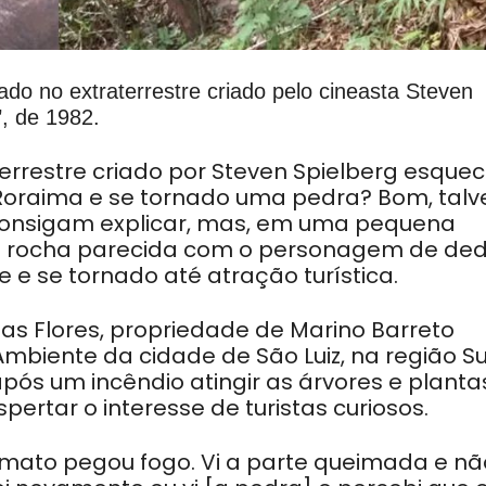
do no extraterrestre criado pelo cineasta Steven
’, de 1982.
terrestre criado por Steven Spielberg esquec
Roraima e se tornado uma pedra? Bom, talv
consigam explicar, mas, em uma pequena
ma rocha parecida com o personagem de de
e se tornado até atração turística.
das Flores, propriedade de Marino Barreto
Ambiente da cidade de São Luiz, na região Su
após um incêndio atingir as árvores e planta
pertar o interesse de turistas curiosos.
mato pegou fogo. Vi a parte queimada e nã