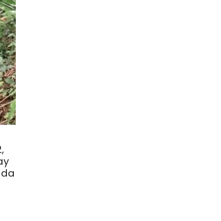
,
ay
 da