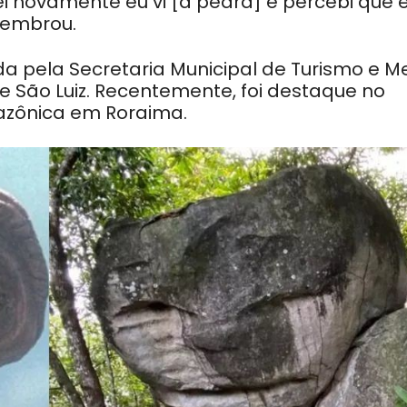
i novamente eu vi [a pedra] e percebi que 
elembrou.
a pela Secretaria Municipal de Turismo e M
São Luiz. Recentemente, foi destaque no
azônica em Roraima.