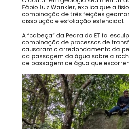
O doutor em geologia sedimentar da
Fábio Luiz Wankler, explica que a fi
combinação de três feições geomor
dissolução e esfoliação esfenoidal.
A “cabeça” da Pedra do ET foi esculp
combinação de processos de transf
causaram o arredondamento da pedra
da passagem da água sobre a rocha
de passagem de água que escorrem 