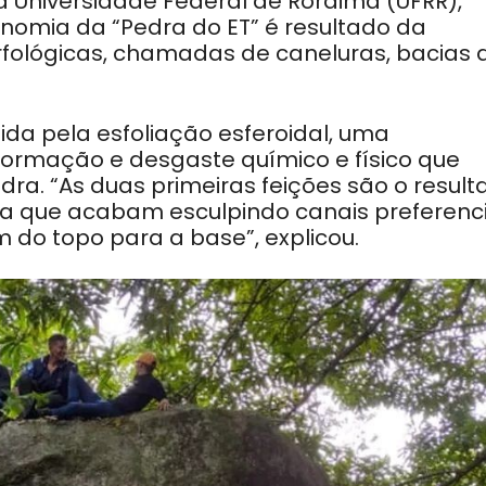
 Universidade Federal de Roraima (UFRR),
sionomia da “Pedra do ET” é resultado da
fológicas, chamadas de caneluras, bacias 
ida pela esfoliação esferoidal, uma
ormação e desgaste químico e físico que
. “As duas primeiras feições são o result
 que acabam esculpindo canais preferenci
do topo para a base”, explicou.