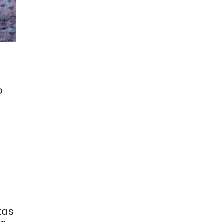
o
u
tas