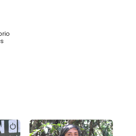
rio
os