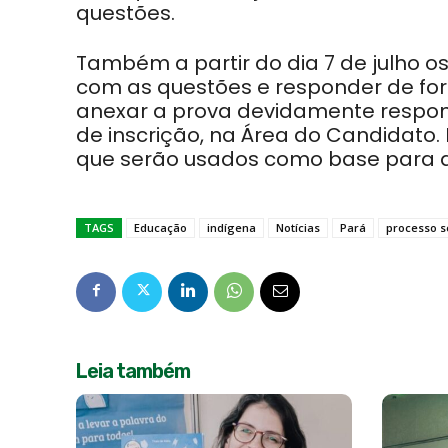
questões.
Também a
partir do dia 7 de julho 
com as questões e responder de fo
anexar a prova devidamente respond
de inscrição, na
Área do Candidato
.
que serão usados como base para a
TAGS
Educação
indígena
Notícias
Pará
processo s
Leia também