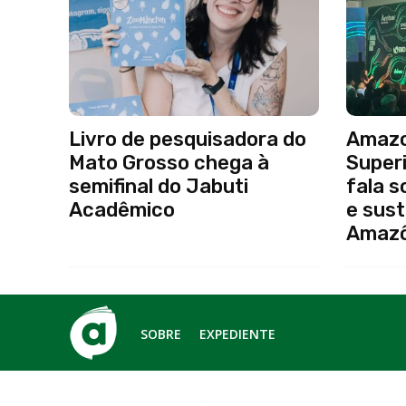
Livro de pesquisadora do
Amazo
Mato Grosso chega à
Super
semifinal do Jabuti
fala s
Acadêmico
e sust
Amazô
SOBRE
EXPEDIENTE