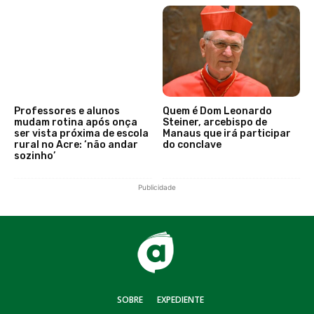
Professores e alunos
Quem é Dom Leonardo
mudam rotina após onça
Steiner, arcebispo de
ser vista próxima de escola
Manaus que irá participar
rural no Acre: ‘não andar
do conclave
sozinho’
Publicidade
SOBRE
EXPEDIENTE