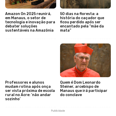
Amazon On 2025 reunirá,
50 dias na floresta: a
em Manaus, o setor de
história do caçador que
tecnologia e inovação para
ficou perdido após ser
debater soluções
encantado pela “mãe da
sustentáveis na Amazônia
mata”
Professores e alunos
Quem é Dom Leonardo
mudam rotina após onça
Steiner, arcebispo de
ser vista próxima de escola
Manaus que irá participar
rural no Acre: ‘não andar
do conclave
sozinho’
Publicidade