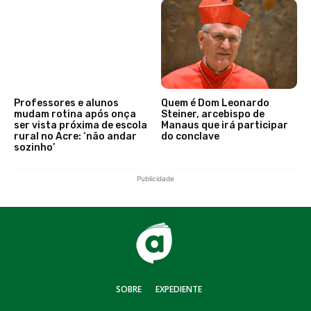
Professores e alunos
Quem é Dom Leonardo
mudam rotina após onça
Steiner, arcebispo de
ser vista próxima de escola
Manaus que irá participar
rural no Acre: ‘não andar
do conclave
sozinho’
Publicidade
SOBRE
EXPEDIENTE