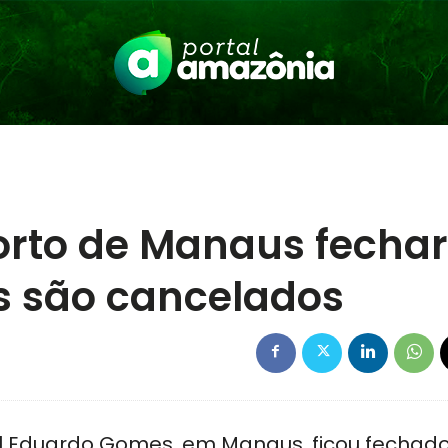
orto de Manaus fechar
s são cancelados
al Eduardo Gomes, em Manaus, ficou fechad