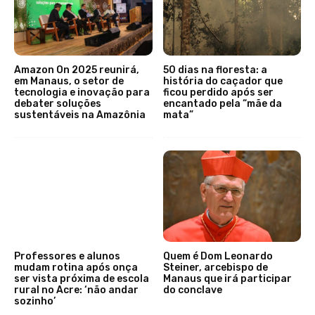
Amazon On 2025 reunirá,
50 dias na floresta: a
em Manaus, o setor de
história do caçador que
tecnologia e inovação para
ficou perdido após ser
debater soluções
encantado pela “mãe da
sustentáveis na Amazônia
mata”
Professores e alunos
Quem é Dom Leonardo
mudam rotina após onça
Steiner, arcebispo de
ser vista próxima de escola
Manaus que irá participar
rural no Acre: ‘não andar
do conclave
sozinho’