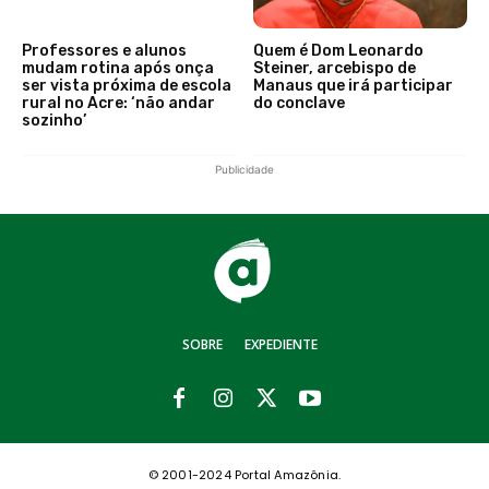
Professores e alunos
Quem é Dom Leonardo
mudam rotina após onça
Steiner, arcebispo de
ser vista próxima de escola
Manaus que irá participar
rural no Acre: ‘não andar
do conclave
sozinho’
Publicidade
SOBRE
EXPEDIENTE
© 2001-2024 Portal Amazônia.