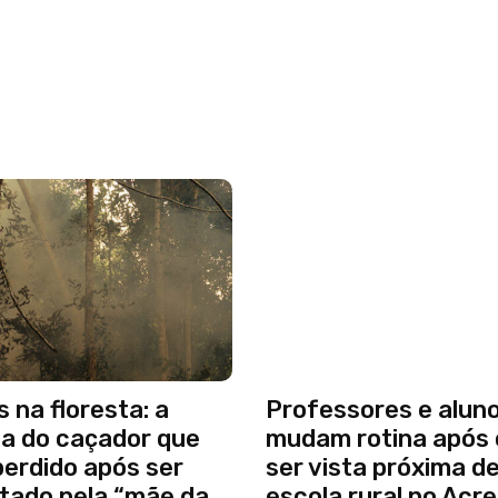
s na floresta: a
Professores e alun
ia do caçador que
mudam rotina após
perdido após ser
ser vista próxima d
tado pela “mãe da
escola rural no Acre