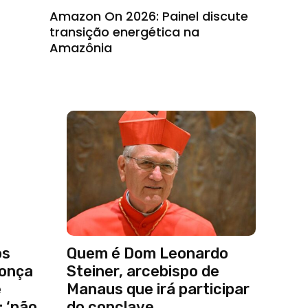
Amazon On 2026: Painel discute
transição energética na
Amazônia
os
Quem é Dom Leonardo
 onça
Steiner, arcebispo de
e
Manaus que irá participar
: ‘não
do conclave