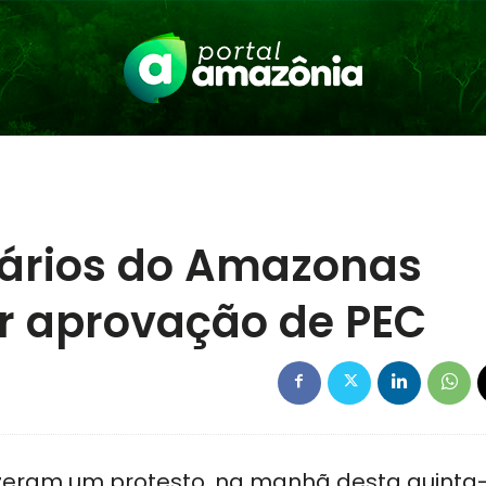
iários do Amazonas
r aprovação de PEC
izeram um protesto, na manhã desta quinta