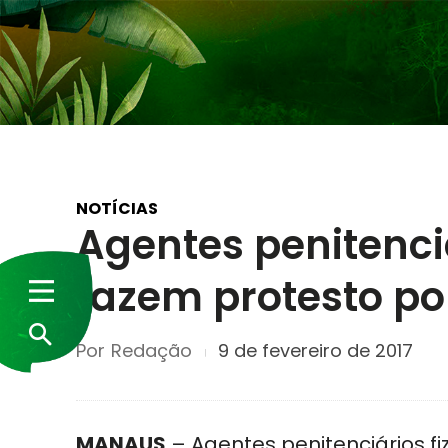
NOTÍCIAS
Agentes penitenc
fazem protesto po
Por
Redação
9 de fevereiro de 2017
MANAUS
– Agentes penitenciários f