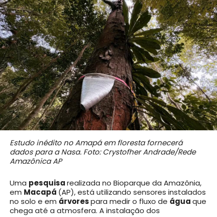
Estudo inédito no Amapá em floresta fornecerá
dados para a Nasa. Foto: Crystofher Andrade/Rede
Amazônica AP
Uma
pesquisa
realizada no Bioparque da Amazônia,
em
Macapá
(AP), está utilizando sensores instalados
no solo e em
árvores
para medir o fluxo de
água
que
chega até a atmosfera. A instalação dos