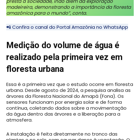
presta à sociedade, indo além da exploração
madeireira, demonstrando a importância da floresta
amazônica para o mundo”, conta.
📲 Confira o canal do Portal Amazônia no WhatsApp
Medição do volume de água é
realizado pela primeira vez em
floresta urbana
Essa é a primeira vez que o estudo ocorre em floresta
urbana. Desde agosto de 2024, a pesquisa analisa as
árvores da Floresta Nacional do Amapá (Fona). Os
sensores funcionam por energia solar e de forma
contínua, coletando dados sobre a movimentação
da água dentro das árvores e a liberação para a
atmosfera.
A instalação é feita diretamente no tronco das
plantas e no solo, sem causar danos à vegetação. O