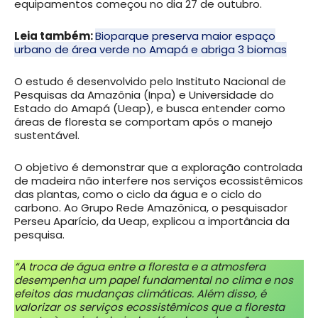
equipamentos começou no dia 27 de outubro.
Leia também:
Bioparque preserva maior espaço
urbano de área verde no Amapá e abriga 3 biomas
O estudo é desenvolvido pelo Instituto Nacional de
Pesquisas da Amazônia (Inpa) e Universidade do
Estado do Amapá (Ueap), e busca entender como
áreas de floresta se comportam após o manejo
sustentável.
O objetivo é demonstrar que a exploração controlada
de madeira não interfere nos serviços ecossistêmicos
das plantas, como o ciclo da água e o ciclo do
carbono. Ao Grupo Rede Amazônica, o pesquisador
Perseu Aparício, da Ueap, explicou a importância da
pesquisa.
“A troca de água entre a floresta e a atmosfera
desempenha um papel fundamental no clima e nos
efeitos das mudanças climáticas. Além disso, é
valorizar os serviços ecossistêmicos que a floresta