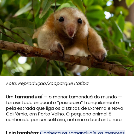
Foto: Reprodução/Zooparque Itatiba
Um
tamanduaí
— o menor tamanduá do mundo —
foi avistado enquanto “passeava” tranquilamente
pela estrada que liga os distritos de Extrema e Nova
Califórnia, em Porto Velho. O pequeno animal é
conhecido por ser solitário, noturno e bastante raro.
Leia também:
Conheça os tamanduaís, os menores