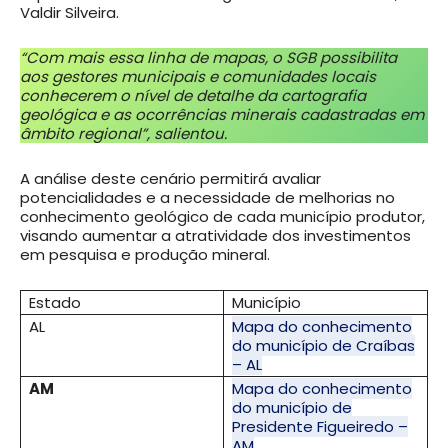
Valdir Silveira.
“Com mais essa linha de mapas, o SGB possibilita
aos gestores municipais e comunidades locais
conhecerem o nível de detalhe da cartografia
geológica e as ocorrências minerais cadastradas em
âmbito regional”, salientou.
A análise deste cenário permitirá avaliar
potencialidades e a necessidade de melhorias no
conhecimento geológico de cada município produtor,
visando aumentar a atratividade dos investimentos
em pesquisa e produção mineral.
Estado
Município
AL
Mapa do conhecimento
do município de Craíbas
– AL
AM
Mapa do conhecimento
do município de
Presidente Figueiredo –
AM