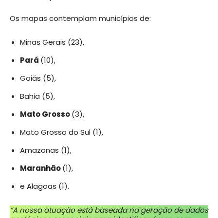
Os mapas contemplam municípios de:
Minas Gerais (23),
Pará
(10),
Goiás (5),
Bahia (5),
Mato Grosso
(3),
Mato Grosso do Sul (1),
Amazonas (1),
Maranhão
(1),
e Alagoas (1).
“A nossa atuação está baseada na geração de dados