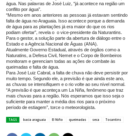
água. Nas palavras de José Luiz, “já acontece na região um
conflito por água”.
“Mesmo em anos anteriores as pessoas já estavam sentindo
falta de água no Araguaia. Isso acontece porque a demanda
de água para as plantações já era maior do que os rios
podiam ofertar”, revela o o vice-presidente da Naturantins.
Para o gestor, a solução parte da abertura de diálogo entre o
Estado e a Agência Nacional de Águas (ANA).
Atualmente Governo Estadual, através de órgãos como a
Naturatins, a Defesa Civil, Nemet e o Corpo de Bombeiros
monitoram e gerenciam todas as ações de combate às
queimadas e falta de água.
Para José Luiz Cabral, a falta de chuva não deve persistir por
muito tempo. Segundo ele, a previsão é que ainda este ano,
as chuvas se intensifiquem e o rio volte ao seu nível normal.
“A previsão é que aconteça um La Niña, fenômeno que traz
mais chuvas para a região. Nós esperamos que isso seja o
suficiente para manter a média dos rios para o próximo
período de estiagem”, torce o meteorologista.
TAGS
bacia araguaia
El Niño
queimadas
seca
Tocantins