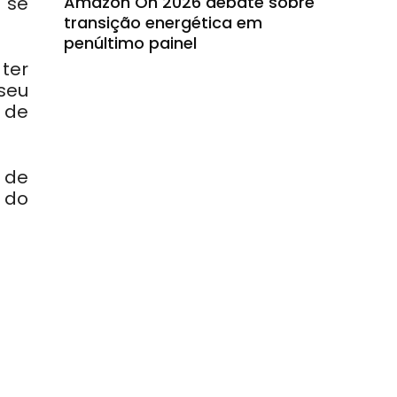
Amazon On 2026 debate sobre
 se
transição energética em
penúltimo painel
ter
 seu
 de
 de
 do