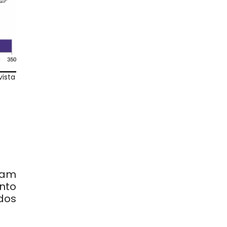
vista
tam
nto
dos