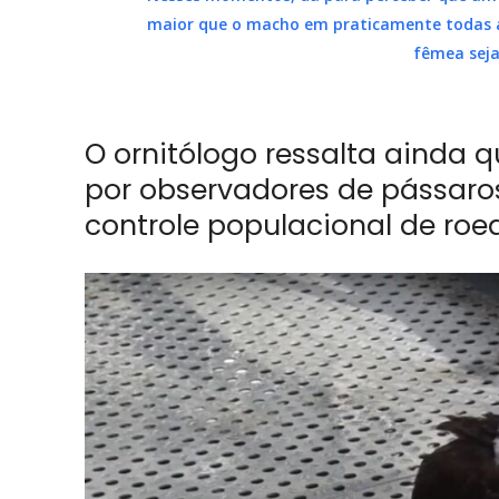
maior que o macho em praticamente todas as 
fêmea seja
O ornitólogo ressalta ainda 
por observadores de pássaro
controle populacional de roe