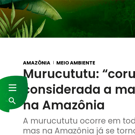
AMAZÔNIA
MEIO AMBIENTE
Murucututu: “coru
considerada a mai
na Amazônia
A murucututu ocorre em toda
mas na Amazônia já se tor