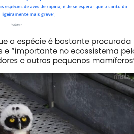
espécies de aves de rapina, é de se esperar que o canto da
 ligeiramente mais grave”,
indicou.
que a espécie é bastante procurada
s e “importante no ecossistema pel
dores e outros pequenos mamíferos”