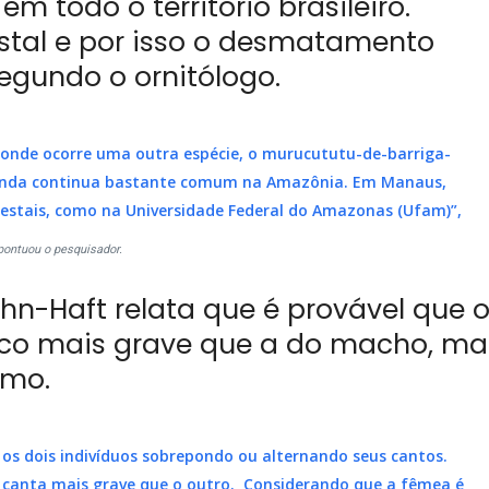
m todo o território brasileiro.
stal e por isso o desmatamento
egundo o ornitólogo.
, onde ocorre uma outra espécie, o murucututu-de-barriga-
ainda continua bastante comum na Amazônia. Em Manaus,
estais, como na Universidade Federal do Amazonas (Ufam)”,
pontuou o pesquisador.
hn-Haft relata que é provável que 
co mais grave que a do macho, ma
tmo.
os dois indivíduos sobrepondo ou alternando seus cantos.
canta mais grave que o outro. Considerando que a fêmea é