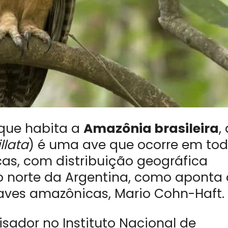
que habita a
Amazônia brasileira
,
llata
) é uma ave que ocorre em to
cas, com distribuição geográfica
o norte da Argentina, como aponta 
 aves amazônicas, Mario Cohn-Haft.
isador no Instituto Nacional de