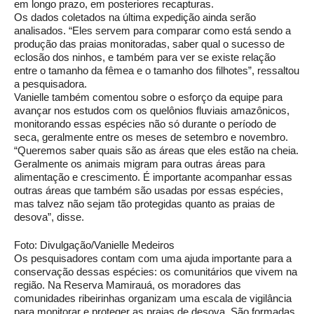
em longo prazo, em posteriores recapturas.
Os dados coletados na última expedição ainda serão
analisados. “Eles servem para comparar como está sendo a
produção das praias monitoradas, saber qual o sucesso de
eclosão dos ninhos, e também para ver se existe relação
entre o tamanho da fêmea e o tamanho dos filhotes”, ressaltou
a pesquisadora.
Vanielle também comentou sobre o esforço da equipe para
avançar nos estudos com os quelônios fluviais amazônicos,
monitorando essas espécies não só durante o período de
seca, geralmente entre os meses de setembro e novembro.
“Queremos saber quais são as áreas que eles estão na cheia.
Geralmente os animais migram para outras áreas para
alimentação e crescimento. É importante acompanhar essas
outras áreas que também são usadas por essas espécies,
mas talvez não sejam tão protegidas quanto as praias de
desova”, disse.
Foto: Divulgação/Vanielle Medeiros
Os pesquisadores contam com uma ajuda importante para a
conservação dessas espécies: os comunitários que vivem na
região. Na Reserva Mamirauá, os moradores das
comunidades ribeirinhas organizam uma escala de vigilância
para monitorar e proteger as praias de desova. São formadas