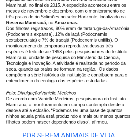
Mamirauá, no final de 2015. A expedição aconteceu entre os
meses de novembro e dezembro, com o monitoramento de
três praias do rio Solimões no setor Horizonte, localizado na
Reserva Mamirauá
, no
Amazonas
.
Dos filhotes registrados, 80% eram de tartaruga-da-Amazônia
(Podocnemis expansa), 12% de iaçá (Podocnemis
sextuberculata) e 7% de tracajá (Podocnemis unifilis). O
monitoramento da temporada reprodutiva dessas três
espécies é feito desde 1998 pelos pesquisadores do Instituto
Mamirauá, unidade de pesquisa do Ministério da Ciência,
Tecnologia e Inovação. A atividade é realizada no período da
seca, quando as praias se formam na região. Os dados
compõem a série histórica da instituição e contribuem para o
entendimento da ecologia das espécies estudadas.
Foto: Divulgação/Vanielle Medeiros
De acordo com Vanielle Medeiros, pesquisadora do Instituto
Mamirauá, o monitoramento em campo contempla desde a
desova até a eclosão. “Podemos ter uma base de quantos
ninhos aquela praia está produzindo e mais ou menos quantos
filhotes podem nascer dependendo disso”, afirmou.
POR SEREM ANIMAIS DE VIDA