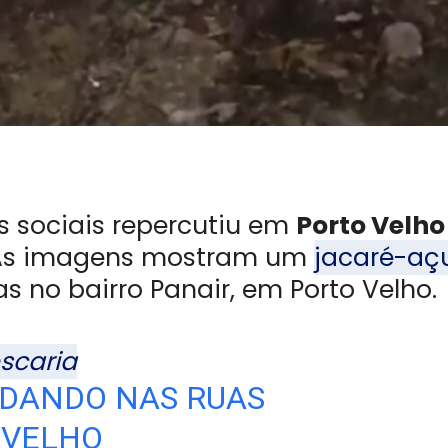
s sociais repercutiu em
Porto Velho
. As imagens mostram um
jacaré-aç
no bairro Panair, em Porto Velho.
scaria
NDANDO NAS RUAS
 VELHO