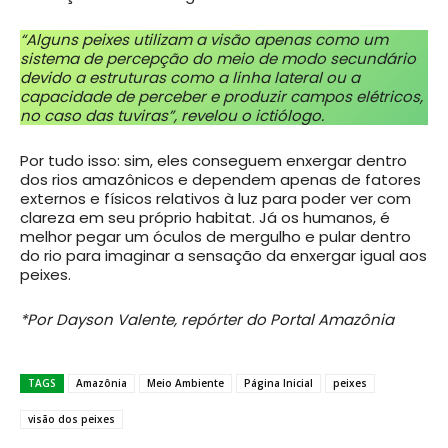
“Alguns peixes utilizam a visão apenas como um
sistema de percepção do meio de modo secundário
devido a estruturas como a linha lateral ou a
capacidade de perceber e produzir campos elétricos,
no caso das tuviras”, revelou o ictiólogo.
Por tudo isso: sim, eles conseguem enxergar dentro
dos rios amazônicos e dependem apenas de fatores
externos e físicos relativos à luz para poder ver com
clareza em seu próprio habitat. Já os humanos, é
melhor pegar um óculos de mergulho e pular dentro
do rio para imaginar a sensação da enxergar igual aos
peixes.
*Por Dayson Valente, repórter do Portal Amazônia
TAGS
Amazônia
Meio Ambiente
Página Inicial
peixes
visão dos peixes