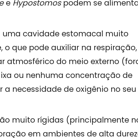
ue
e
Hypostomos
podem se alimenta
 uma cavidade estomacal muito
 o que pode auxiliar na respiração,
ar atmosférico do meio externo (for
aixa ou nenhuma concentração de
r a necessidade de oxigênio no seu
são muito rígidas (principalmente n
loração em ambientes de alta dure