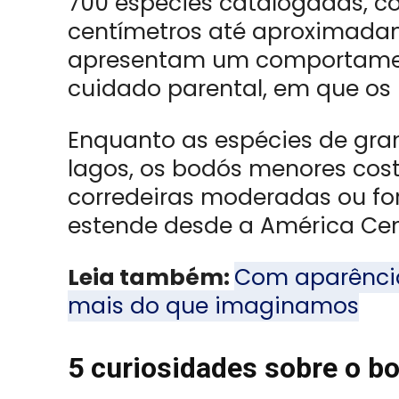
700 espécies catalogadas, c
centímetros até aproximadam
apresentam um comportamento
cuidado parental, em que os 
Enquanto as espécies de gran
lagos, os bodós menores co
corredeiras moderadas ou for
estende desde a América Cent
Leia também:
Com aparência
mais do que imaginamos
5 curiosidades sobre o b