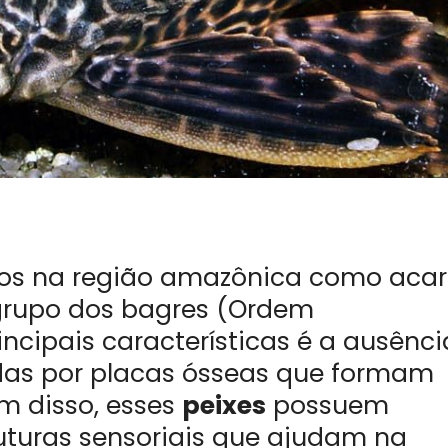
os na região amazônica como acar
grupo dos bagres (Ordem
incipais características é a ausênci
das por placas ósseas que formam
m disso, esses
peixes
possuem
ruturas sensoriais que ajudam na