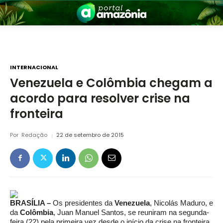
INTERNACIONAL
Venezuela e Colômbia chegam a
acordo para resolver crise na
nia
fronteira
Por
Redação
22 de setembro de 2015
 a Amazônia
BRASÍLIA –
Os presidentes da
Venezuela
, Nicolás Maduro, e
da
Colômbia
, Juan Manuel Santos, se reuniram na segunda-
feira (22) pela primeira vez desde o início da crise na fronteira