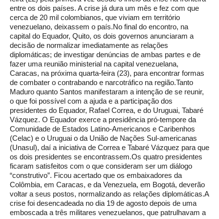
entre os dois países. A crise já dura um mês e fez com que
cerca de 20 mil colombianos, que viviam em território
venezuelano, deixassem o país.No final do encontro, na
capital do Equador, Quito, os dois governos anunciaram a
decisão de normalizar imediatamente as relações
diplomáticas; de investigar denúncias de ambas partes e de
fazer uma reunião ministerial na capital venezuelana,
Caracas, na próxima quarta-feira (23), para encontrar formas
de combater o contrabando e narcotráfico na região.Tanto
Maduro quanto Santos manifestaram a intenção de se reunir,
o que foi possível com a ajuda e a participação dos
presidentes do Equador, Rafael Correa, e do Uruguai, Tabaré
Vázquez. O Equador exerce a presidência pró-tempore da
Comunidade de Estados Latino-Americanos e Caribenhos
(Celac) e o Uruguai o da União de Nações Sul-americanas
(Unasul), daí a iniciativa de Correa e Tabaré Vázquez para que
os dois presidentes se encontrassem.Os quatro presidentes
ficaram satisfeitos com o que consideram ser um diálogo
“construtivo”. Ficou acertado que os embaixadores da
Colômbia, em Caracas, e da Venezuela, em Bogotá, deverão
voltar a seus postos, normalizando as relações diplomáticas.A
crise foi desencadeada no dia 19 de agosto depois de uma
emboscada a três militares venezuelanos, que patrulhavam a