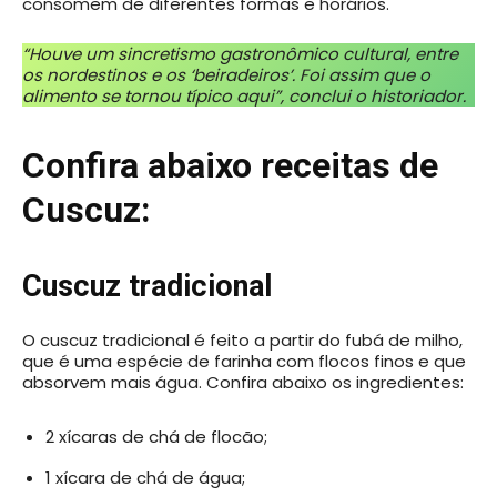
consomem de diferentes formas e horários.
“Houve um sincretismo gastronômico cultural, entre
os nordestinos e os ‘beiradeiros’. Foi assim que o
alimento se tornou típico aqui”, conclui o historiador.
Confira abaixo receitas de
Cuscuz:
Cuscuz tradicional
O cuscuz tradicional é feito a partir do fubá de milho,
que é uma espécie de farinha com flocos finos e que
absorvem mais água. Confira abaixo os ingredientes:
2 xícaras de chá de flocão;
1 xícara de chá de água;