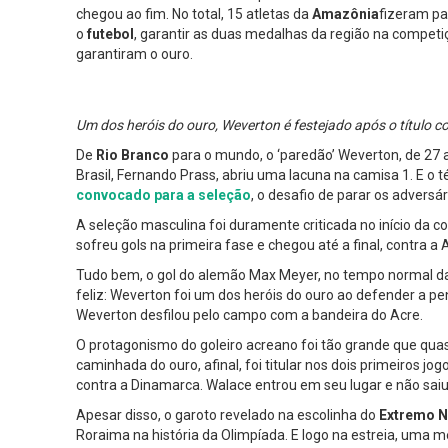
chegou ao fim. No total, 15 atletas da
Amazônia
fizeram pa
o
futebol
, garantir as duas medalhas da região na competiç
garantiram o ouro.
Um dos heróis do ouro, Weverton é festejado após o título 
De
Rio Branco
para o mundo, o ‘paredão’ Weverton, de 27 an
Brasil, Fernando Prass, abriu uma lacuna na camisa 1. E o
convocado para a seleção
, o desafio de parar os adversár
A seleção masculina foi duramente criticada no início da
sofreu gols na primeira fase e chegou até a final, contra 
Tudo bem, o gol do alemão Max Meyer, no tempo normal da d
feliz: Weverton foi um dos heróis do ouro ao defender a pen
Weverton desfilou pelo campo com a bandeira do Acre.
O protagonismo do goleiro acreano foi tão grande que q
caminhada do ouro, afinal, foi titular nos dois primeiros jo
contra a Dinamarca. Walace entrou em seu lugar e não sai
Apesar disso, o garoto revelado na escolinha do
Extremo N
Roraima na história da Olimpíada. E logo na estreia, uma 