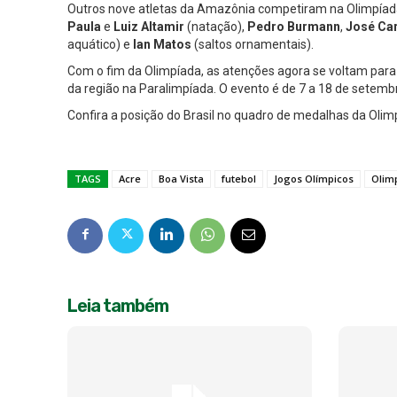
Outros nove atletas da Amazônia competiram na Olimpíad
Paula
e
Luiz Altamir
(natação),
Pedro Burmann
,
José Ca
aquático) e
Ian Matos
(saltos ornamentais).
Com o fim da Olimpíada, as atenções agora se voltam para
da região na Paralimpíada. O evento é de 7 a 18 de setemb
Confira a posição do Brasil no quadro de medalhas da Olim
TAGS
Acre
Boa Vista
futebol
Jogos Olímpicos
Olim
Leia também