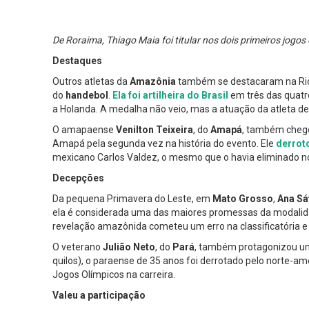
De Roraima, Thiago Maia foi titular nos dois primeiros jogos
Destaques
Outros atletas da
Amazônia
também se destacaram na Ri
do
handebol
.
Ela foi artilheira do Brasil
em três das quatro 
a Holanda. A medalha não veio, mas a atuação da atleta d
O amapaense
Venilton Teixeira
, do
Amapá
, também chego
Amapá pela segunda vez na história do evento. Ele
derroto
mexicano Carlos Valdez, o mesmo que o havia eliminado n
Decepções
Da pequena Primavera do Leste, em
Mato Grosso
,
Ana Sá
ela é considerada uma das maiores promessas da modalida
revelação amazônida cometeu um erro na classificatória e
O veterano
Julião Neto
, do
Pará
, também protagonizou um
quilos), o paraense de 35 anos foi derrotado pelo norte-
Jogos Olímpicos na carreira.
Valeu a participação