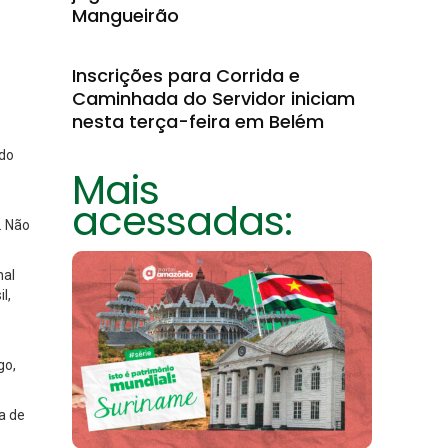
Mangueirão
Inscrições para Corrida e
Caminhada do Servidor iniciam
nesta terça-feira em Belém
 do
Mais
acessadas:
. Não
nal
l,
go,
ta de