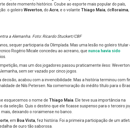
rte deste momento histórico. Coube ao esporte mais popular do país,
ão: o goleiro
Weverton
, do
Acre
, e o volante
Thiago Maia
, de
Roraima
,
contra a Alemanha. Foto: Ricardo Stuckert/CBF
os, sequer participaria da Olimpíada. Mas uma lesão no goleiro titular
 técnico Rogério Micale concedeu ao acreano, que
nunca havia sido
ios.
 competição, mas um dos jogadores passou praticamente ileso: Weverton
a Alemanha, sem ser vazado por cinco jogos.
ecisão, acabou com a invencibilidade. Mas a história terminou com fi
alidade de Nils Petersen. Na comemoração do inédito título para o Brasi
uase esquecemos o nome de
Thiago Maia
. Ele teve sua importância na
gos da seleção. Quis o destino que ele ficasse suspenso para o terceiro jo
u mais, deixando o roraimense no banco.
orte
, em
Boa Vista
, fez história. Foi a primeira participação de um atle
medalha de ouro tão saborosa.