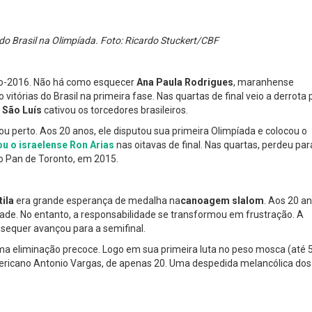
 do Brasil na Olimpíada. Foto: Ricardo Stuckert/CBF
o-2016. Não há como esquecer
Ana Paula Rodrigues
, maranhense
vitórias do Brasil na primeira fase. Nas quartas de final veio a derrota 
e
São Luís
cativou os torcedores brasileiros.
u perto. Aos 20 anos, ele disputou sua primeira Olimpíada e colocou o
u o israelense Ron Arias
nas oitavas de final. Nas quartas, perdeu par
o Pan de Toronto, em 2015.
tila
era grande esperança de medalha na
canoagem slalom
. Aos 20 an
de. No entanto, a responsabilidade se transformou em frustração. A
 sequer avançou para a semifinal.
a eliminação precoce. Logo em sua primeira luta no peso mosca (até 
americano Antonio Vargas, de apenas 20. Uma despedida melancólica dos