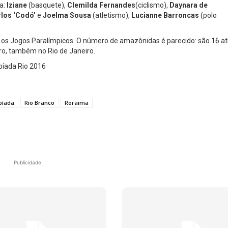
a:
Iziane
(basquete),
Clemilda Fernandes
(ciclismo),
Daynara de
rlos ‘Codó’
e
Joelma Sousa
(atletismo),
Lucianne Barroncas
(polo
 os Jogos Paralímpicos. O número de amazônidas é parecido: são 16 at
ro, também no Rio de Janeiro.
píada Rio 2016
píada
Rio Branco
Roraima
Publicidade