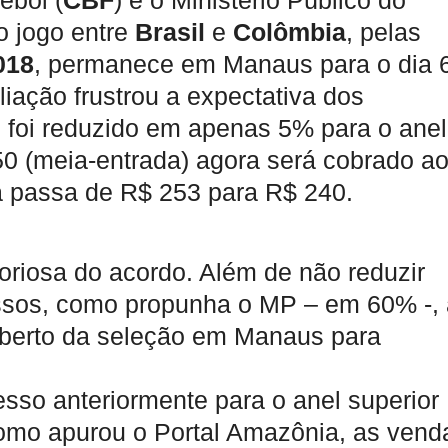
ebol (
CBF
) e o Ministério Público do
 jogo entre
Brasil
e
Colômbia
, pelas
018
, permanece em Manaus para o dia 
liação frustrou a expectativa dos
s foi reduzido em apenas 5% para o anel
50 (meia-entrada) agora será cobrado a
ra passa de R$ 253 para R$ 240.
oriosa do acordo. Além de não reduzir
essos, como propunha o MP – em 60% -, 
aberto da seleção em Manaus para
so anteriormente para o anel superior
como apurou o Portal Amazônia, as vend