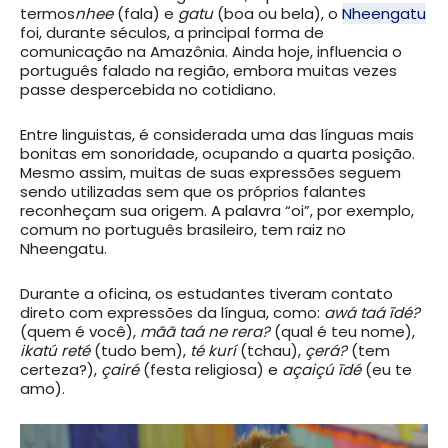
termos
nhee
(fala) e
gatu
(boa ou bela), o
Nheengatu
foi, durante séculos, a principal forma de
comunicação na Amazônia. Ainda hoje, influencia o
português falado na região, embora muitas vezes
passe despercebida no cotidiano.
Entre linguistas, é considerada uma das línguas mais
bonitas em sonoridade, ocupando a quarta posição.
Mesmo assim, muitas de suas expressões seguem
sendo utilizadas sem que os próprios falantes
reconheçam sua origem. A palavra “oi”, por exemplo,
comum no português brasileiro, tem raiz no
Nheengatu.
Durante a oficina, os estudantes tiveram contato
direto com expressões da língua, como:
awá taá īdé?
(quem é você),
mãã taá ne rera?
(qual é teu nome),
ikatú reté
(tudo bem),
té kurí
(tchau),
çerá?
(tem
certeza?),
çairé
(festa religiosa) e
açaiçú īdé
(eu te
amo).