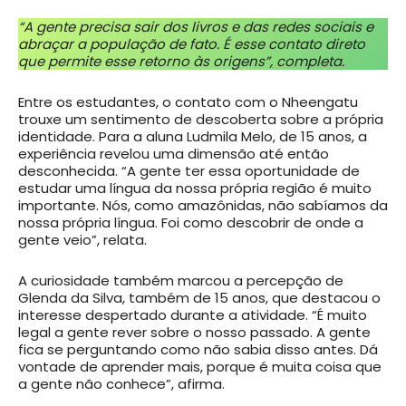
“A gente precisa sair dos livros e das redes sociais e
abraçar a população de fato. É esse contato direto
que permite esse retorno às origens”, completa.
Entre os estudantes, o contato com o Nheengatu
trouxe um sentimento de descoberta sobre a própria
identidade. Para a aluna Ludmila Melo, de 15 anos, a
experiência revelou uma dimensão até então
desconhecida. “A gente ter essa oportunidade de
estudar uma língua da nossa própria região é muito
importante. Nós, como amazônidas, não sabíamos da
nossa própria língua. Foi como descobrir de onde a
gente veio”, relata.
A curiosidade também marcou a percepção de
Glenda da Silva, também de 15 anos, que destacou o
interesse despertado durante a atividade. “É muito
legal a gente rever sobre o nosso passado. A gente
fica se perguntando como não sabia disso antes. Dá
vontade de aprender mais, porque é muita coisa que
a gente não conhece”, afirma.