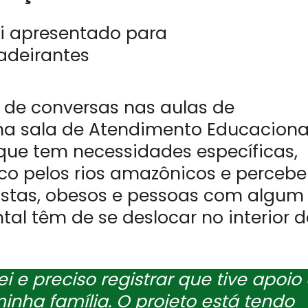
o de conversas nas aulas de
 na sala de Atendimento Educaciona
 que tem necessidades específicas,
co pelos rios amazônicos e perceb
tistas, obesos e pessoas com algum
ntal têm de se deslocar no interior 
i e preciso registrar que tive apoio
inha família. O projeto está tendo