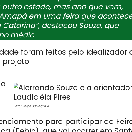
ra outro estado, mas ano que vem,
 o Amapá em uma feira que acontec
 Catarina”, destacou Souza, que
ino médio.
do
Foto: Jorge Júnior/GEA
enciamento para participar da Feir
fica (Febic), que vai ocorrer em San