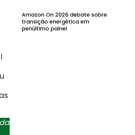
Amazon On 2026 debate sobre
transição energética em
penúltimo painel
l
eu
das
 da