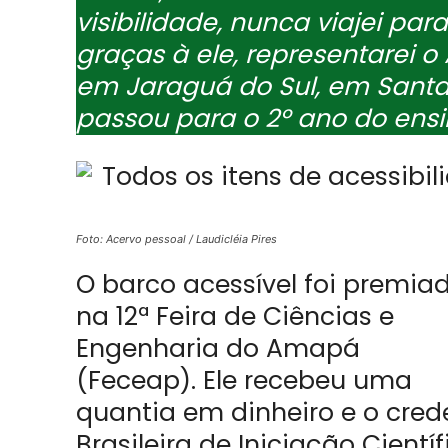
visibilidade, nunca viajei pa
graças à ele, representarei
em Jaraguá do Sul, em Santa
passou para o 2º ano do ens
Foto: Acervo pessoal / Laudicléia Pires
O barco acessível foi premia
na 12ª Feira de Ciências e
Engenharia do Amapá
(Feceap). Ele recebeu uma
quantia em dinheiro e o cred
Brasileira de Iniciação Cientí