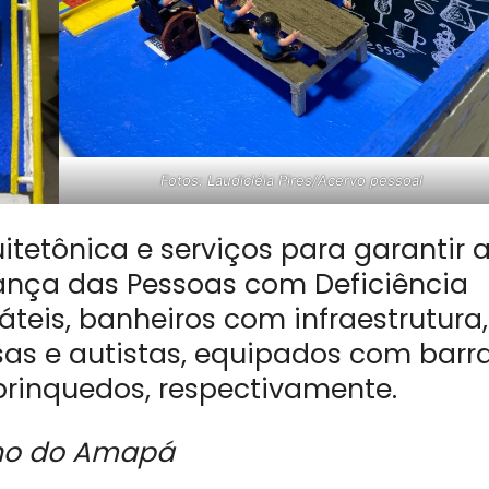
Fotos: Laudicléia Pires/Acervo pessoal
itetônica e serviços para garantir 
urança das Pessoas com Deficiência
áteis, banheiros com infraestrutura,
as e autistas, equipados com barr
 brinquedos, respectivamente.
no do Amapá