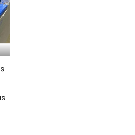
as
as