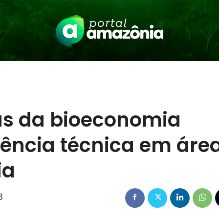
as da bioeconomia
ência técnica em áre
ia
3