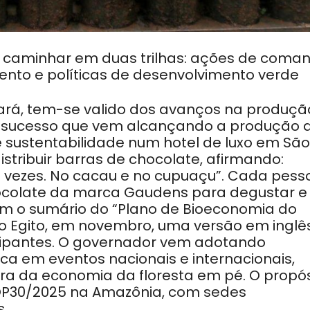
 caminhar em duas trilhas: ações de coma
ento e políticas de desenvolvimento verde
ará, tem-se valido dos avanços na produçã
o sucesso que vem alcançando a produção 
 sustentabilidade num hotel de luxo em São
stribuir barras de chocolate, afirmando:
 vezes. No cacau e no cupuaçu”. Cada pess
ocolate da marca Gaudens para degustar e
o sumário do “Plano de Bioeconomia do
no Egito, em novembro, uma versão em inglê
ticipantes. O governador vem adotando
a em eventos nacionais e internacionais,
a da economia da floresta em pé. O propós
 COP30/2025 na Amazônia, com sedes
.