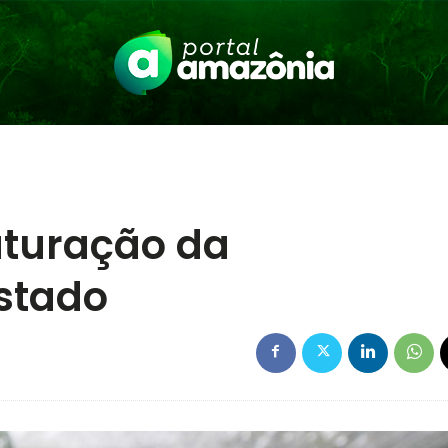
uturação da
stado