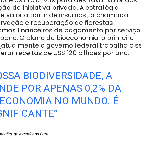
que as iniciativas para destravar valor dos
o da iniciativa privada. A estratégia
 valor a partir de insumos , a chamada
ervação e recuperação de florestas
mos financeiros de pagamento por serviço
bono. O plano de bioeconomia, o primeiro
(atualmente o governo federal trabalha o se
rar receitas de US$ 120 bilhões por ano.
SSA BIODIVERSIDADE, A
DE POR APENAS 0,2% DA
OECONOMIA NO MUNDO. É
GNIFICANTE”
arbalho, governador do Pará