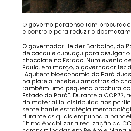
O governo paraense tem procurado
e controle para reduzir o desmatam
O governador Helder Barbalho, do P
de cacau e cupuaçu para divulgar 
chocolate no Estado. Num evento de
Paulo, em março, o governador fez di
“Aquitem bioeconomia do Pará duas
na plateia recebeu amostras do ch
também uma pequena brochura com 
Estado do Pará”. Durante a COP27, 
do material foi distribuída aos par
semelhante estratégia mercadológic
durante os quais empunha a bandeir
último é viabilizar a realização da
compartilhadas em Belém e Manaus