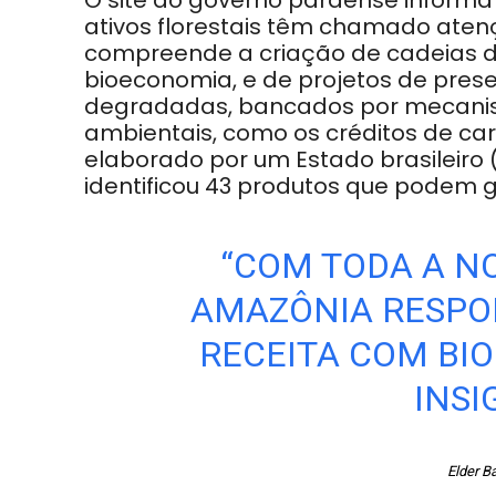
O site do governo paraense informa 
ativos florestais têm chamado atençã
compreende a criação de cadeias de
bioeconomia, e de projetos de pres
degradadas, bancados por mecanis
ambientais, como os créditos de car
elaborado por um Estado brasileiro 
identificou 43 produtos que podem ge
“COM TODA A NO
AMAZÔNIA RESPON
RECEITA COM BI
INSI
Elder B