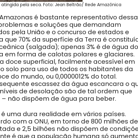
 atingida pela seca. Foto: Jean Beltrão/ Rede Amazônica
 Amazonas é bastante representativo dessa
e problemas e soluções que demandam
s pela União e o concurso de estados e
ta que 70% da superfície da Terra é constituí
ceânica (salgada); apenas 3% é de água do
a em forma de calotas polares e glaciares.
a doce superficial, facilmente acessível em
do solo para uso de todos os habitantes da
oce do mundo, ou 0,0000012% do total.
onsequente escassez da água escancara o q
 níveis de desolação são de tal ordem que
! – não dispõem de água para beber.
 é uma dura realidade em vários países.
ordo com a ONU, em torno de 800 milhões de
tada e 2,5 bilhões não dispõem de condiçõ
ante é que a população humana só aumenta