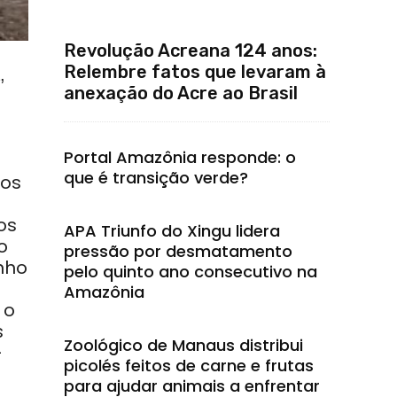
Revolução Acreana 124 anos:
Relembre fatos que levaram à
,
anexação do Acre ao Brasil
Portal Amazônia responde: o
que é transição verde?
dos
os
APA Triunfo do Xingu lidera
o
pressão por desmatamento
nho
pelo quinto ano consecutivo na
Amazônia
 o
s
Zoológico de Manaus distribui
–
picolés feitos de carne e frutas
para ajudar animais a enfrentar