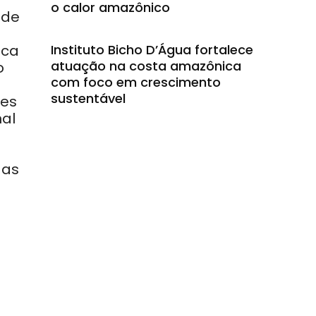
o calor amazônico
 de
Instituto Bicho D’Água fortalece
ica
atuação na costa amazônica
o
com foco em crescimento
sustentável
ões
al
 as