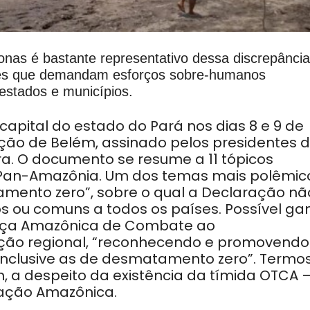
nas é bastante representativo dessa discrepância
ões que demandam esforços sobre-humanos
estados e municípios.
capital do estado do Pará nos dias 8 e 9 de
ção de Belém, assinado pelos presidentes 
ra. O documento se resume a 11 tópicos
 Pan-Amazônia. Um dos temas mais polêmic
tamento zero”, sobre o qual a Declaração nã
s ou comuns a todos os países. Possível ga
iança Amazônica de Combate ao
ão regional, “reconhecendo e promovendo
inclusive as de desmatamento zero”. Termo
m, a despeito da existência da tímida OTCA 
ação Amazônica.