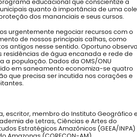
programa educacional que conscientize a
unicipais quanto à importância de uma col
e proteção dos mananciais e seus cursos.
amos urgentemente negociar recursos com o
ento de nossos principais calhas, como
tos antigos nesse sentido. Oportuno observ
s residências de água encanada e rede de
ara a população. Dados da OMS/ONU
tido em saneamento economiza-se quatro
o que precisa ser incutida nos corações e
tantes.
a, escritor, membro do Instituto Geográfico 
ademia de Letras, Ciências e Artes do
tudos Estratégicos Amazônicos (GEEA/INPA)
a do Amazonas (CORECON-AM).