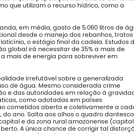
o que utilizam o recurso hídrico, como a
manda, em média, gasto de 5.060 litros de ág
cional desde o manejo dos rebanhos, tratos
laticínio, o estágio final da cadeia. Estudos 
 global irá necessitar de 35% a mais de
 a mais de energia para sobreviver em
ealidade irrefutável sobre a generalizada
o uso de água. Mesmo considerada crime
ão e das autoridades em relação à gravida
áticas, como adotadas em países
são cometidos aberta e coletivamente a cad
 do ano. Salta aos olhos o quadro dantesco
capital e da zona rural amazonense (capital
aberto. A única chance de corrigir tal distorç