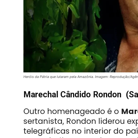
Heróis da Pátria que lutaram pela Amazônia. Imagem: Reprodução/Agênc
Marechal Cândido Rondon (Sa
Outro homenageado é o
Mar
sertanista, Rondon liderou ex
telegráficas no interior do p