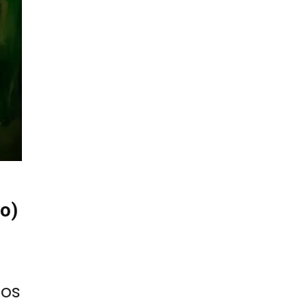
o)
sos