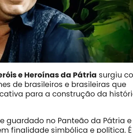
eróis e Heroínas da Pátria
surgiu c
s de brasileiros e brasileiras que
icativa para a construção da histór
ce guardado no Panteão da Pátria e
em finalidade simbólica e política. É