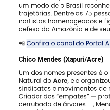
um modo de o Brasil reconhe
trajetórias. Dentre as 75 pes
nortistas homenageados e f
defesa da Amazônia e de seus
📲
Confira o canal do Porta
Chico Mendes (Xapuri/Acre)
Um dos nomes presentes é o d
Natural do
Acre
, ele organiz
sindicatos e movimentos de 
Criador dos “empates” — pro
derrubada de árvores —, Men