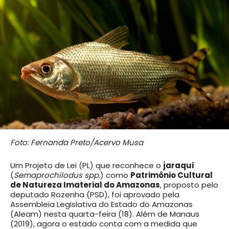
Foto: Fernanda Preto/Acervo Musa
Um Projeto de Lei (PL) que reconhece o
jaraqui
(
Semaprochilodus spp
.) como
Patrimônio Cultural
de Natureza Imaterial do Amazonas
, proposto pelo
deputado Rozenha (PSD), foi aprovado pela
Assembleia Legislativa do Estado do Amazonas
(Aleam) nesta quarta-feira (18). Além de Manaus
(2019), agora o estado conta com a medida que