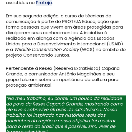
assistidos no
Proteja
.
Em sua segunda edição, o curso de técnicas de
comunicação é parte do PROTEJA Educa, ação que
forma pessoas que vivem em áreas protegidas para
divulgarem seus conhecimentos. A iniciativa é
realizada em aliança com a Agência dos Estados
Unidos para o Desenvolvimento Internacional (USAID)
e a
Wildlife Conservation Society
(WCS) no âmbito do
projeto Conservando Juntos.
Pertencente à Resex (Reserva Extrativista) Capanã
Grande, o comunicador Antônio Magalhães e seu
grupo falaram sobre a importância da cultura para
proteção ambiental.
“No meu trabalho, eu contei um pouco da realidade
do povo da Resex Capanã Grande, mostrando como
ele vive e sobrevive através do extrativismo. Nosso
trabalho foi inspirado nas histórias reais dos
ribeirinhos da região e nosso objetivo foi mostrar
para o resto do Brasil que é possível, sim, viver de
forma sustentável”.