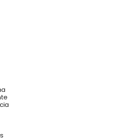
na
nte
cia
is