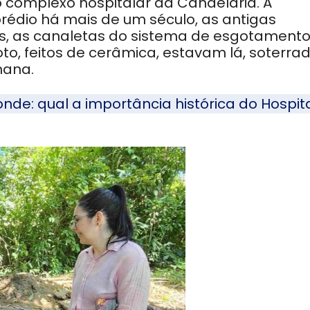
 complexo hospitalar da Candelária. A
édio há mais de um século, as antigas
as, as canaletas do sistema de esgotament
oto, feitos de cerâmica, estavam lá, soterra
mana.
nde: qual a importância histórica do Hospit