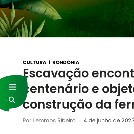
CULTURA
RONDÔNIA
Escavação encontr
centenário e obje
construção da fe
Por
Lemmos Ribeiro
4 de junho de 202