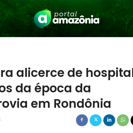
a alicerce de hospita
tos da época da
rrovia em Rondônia
3