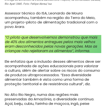
Rio Ayari (AM)
. Foto: Fellipe Abreu/ Isa
Assessor técnico do ISA, Leonardo de Moura
acompanhou, também na região da Terra do Meio,
um projeto-piloto de alimentação tradicional com o
povo Arara.
“O piloto que desenvolvemos demonstrou que mais
de 40% dos alimentos entregues pelos mais velhos
eram desconhecidos pelas novas gerações. Mas as
crianças não rejeitaram os alimentos”, informa.
Ele enfatiza que a inclusão desses alimentos deve ser
acompanhada de ações educacionais para valorizar
a cultura, além de alertar sobre os riscos do consumo
de produtos ultraprocessados. “Essa diversidade
alimentar também é vista como uma forma de
proteção territorial e de resistência cultural”, diz.
No Alto Rio Negro, numa das regiões mais
preservadas da Amazônia, a diversidade continua.
Açaí, beiju, cubiu, farinha de maçoca, ingá, peixe