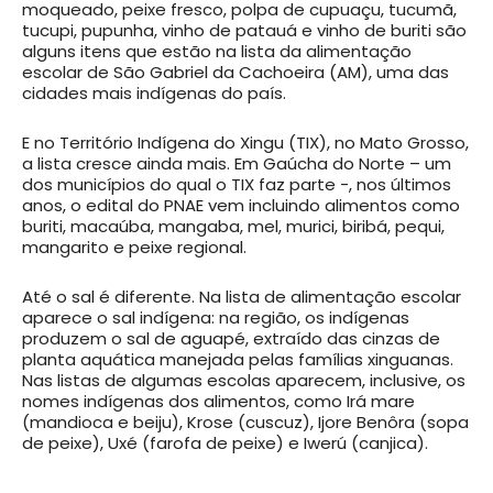
moqueado, peixe fresco, polpa de cupuaçu, tucumã,
tucupi, pupunha, vinho de patauá e vinho de buriti são
alguns itens que estão na lista da alimentação
escolar de São Gabriel da Cachoeira (AM), uma das
cidades mais indígenas do país.
E no Território Indígena do Xingu (TIX), no Mato Grosso,
a lista cresce ainda mais. Em Gaúcha do Norte – um
dos municípios do qual o TIX faz parte -, nos últimos
anos, o edital do PNAE vem incluindo alimentos como
buriti, macaúba, mangaba, mel, murici, biribá, pequi,
mangarito e peixe regional.
Até o sal é diferente. Na lista de alimentação escolar
aparece o sal indígena: na região, os indígenas
produzem o sal de aguapé, extraído das cinzas de
planta aquática manejada pelas famílias xinguanas.
Nas listas de algumas escolas aparecem, inclusive, os
nomes indígenas dos alimentos, como Irá mare
(mandioca e beiju), Krose (cuscuz), Ijore Benôra (sopa
de peixe), Uxé (farofa de peixe) e Iwerú (canjica).