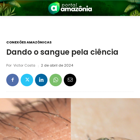
CONEXÕES AMAZÔNICAS
Dando o sangue pela ciência
nia
Por
Victor Costa
2 de abril de 2024
 a Amazônia