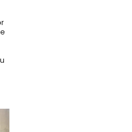
or
 e
eu