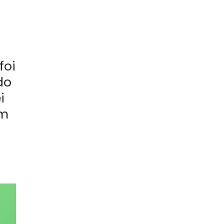
foi
do
i
um