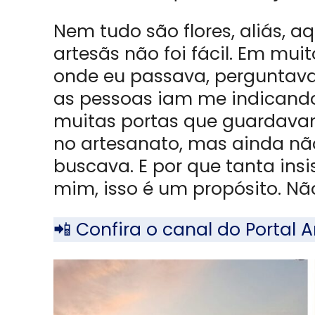
Nem tudo são flores, aliás, a
artesãs não foi fácil. Em mui
onde eu passava, perguntava 
as pessoas iam me indicando 
muitas portas que guardavam
no artesanato, mas ainda não
buscava. E por que tanta insi
mim, isso é um propósito. Não
📲 Confira o canal do Porta