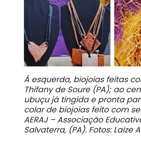
À esquerda, biojoias feitas 
Thifany de Soure (PA); ao cent
ubuçu já tingida e pronta para
colar de biojoias feito com s
AERAJ – Associação Educativa
Salvaterra, (PA). Fotos: Laize 