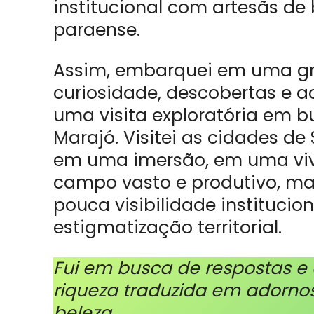
institucional com artesãs de
paraense.
Assim, embarquei em uma gr
curiosidade, descobertas e a
uma visita exploratória em bu
Marajó. Visitei as cidades de
em uma imersão, em uma viv
campo vasto e produtivo, 
pouca visibilidade institucion
estigmatização territorial.
Fui em busca de respostas e e
riqueza traduzida em adorno
beleza.