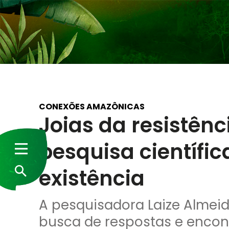
CONEXÕES AMAZÔNICAS
Joias da resistên
pesquisa científi
existência
A pesquisadora Laize Almeid
busca de respostas e encont