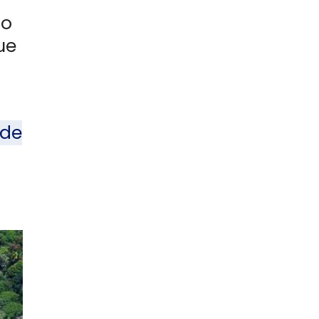
ão
ue
 de