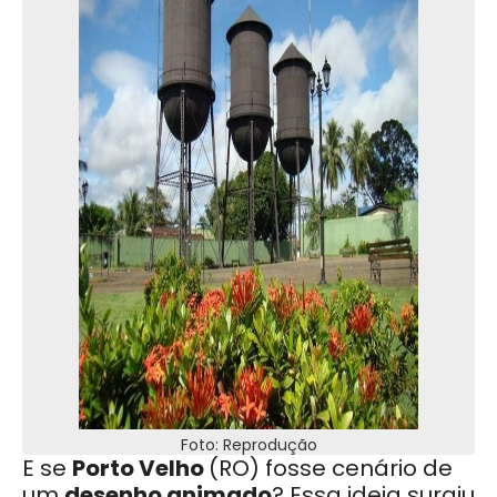
Foto: Reprodução
E se
Porto Velho
(RO) fosse cenário de
um
desenho animado
? Essa ideia surgiu