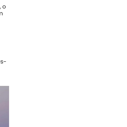
 o
m
es-