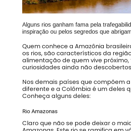
Alguns rios ganham fama pela trafegabil
inspiração ou pelos segredos que abriga
Quem conhece a Amazônia brasileir
os rios, são característicos da reg
alimentação de quem vive próximo
curiosidades ainda não descoberto
Nos demais países que compõem a A
diferente e a
Colômbia é um deles qu
Conheça alguns deles:
Rio Amazonas
Claro que não se pode deixar o maior
Amazonas. Este rio se ramifica em v