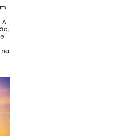
em
. A
são
,
te
 na