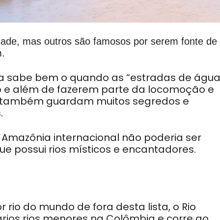
idade, mas outros são famosos por serem fonte de
m.
a sabe bem o quando as “estradas de água
ião e além de fazerem parte da locomoção e
, também guardam muitos segredos e
s.
mazônia internacional não poderia ser
e possui rios místicos e encantadores.
 rio do mundo de fora desta lista, o Rio
ários rios menores na Colômbia e corre ao