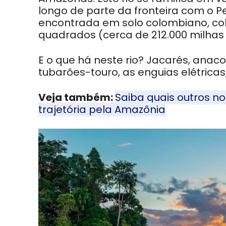
longo de parte da fronteira com o P
encontrada em solo colombiano, cob
quadrados (cerca de 212.000 milha
E o que há
neste rio?
J
acarés
,
anaco
tubarões-touro, as enguias elétricas
Veja também:
Saiba quais outros 
trajetória pela Amazônia