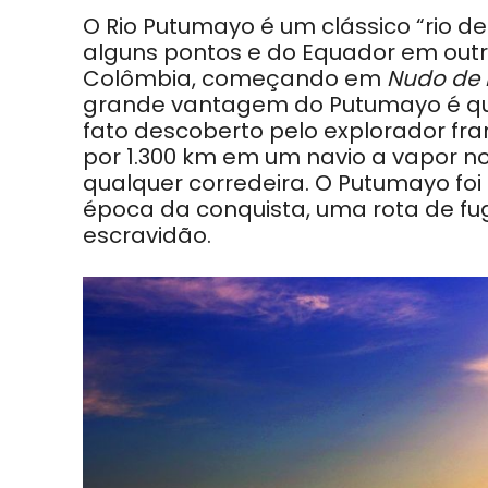
O R
io Putumayo é um clássico “rio d
alguns pontos e do Equador em out
Colômbia
, começando em
Nudo de 
grande vantagem do Putumayo é qu
fato descoberto pelo explorador fra
por 1.300 km
em um navio a vapor no 
qualquer corredeira. O Putumayo foi
época da conquista, uma rota de fu
escravidão.