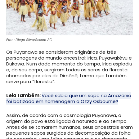
Foto: Diego Silva/Secom
AC
Os Puyanawa se consideram originários de três
personagens do mundo ancestral: Irica, Puyawakêvu e
Dukawa. Num dado momento do tempo, Irica explodiu
e, do seu corpo, surgiram todos os seres da floresta
chamados por eles de Dimãnã, termo que também
serve para “floresta”.
Leia também:
Você sabia que um sapo na Amazônia
foi batizado em homenagem a Ozzy Osbourne?
Assim, de acordo com a cosmologia Puyanawa, a
origem do povo está ligada à natureza e ao tempo.
Antes de se tornarem humanos, seus ancestrais eram
pequenos sapos surgidos da decomposição da folha
da capemba, uma folha espessa que se desprende