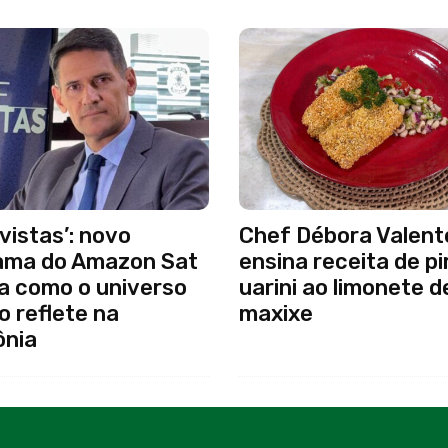
vistas’: novo
Chef Débora Valent
ama do Amazon Sat
ensina receita de p
a como o universo
uarini ao limonete d
co reflete na
maxixe
nia