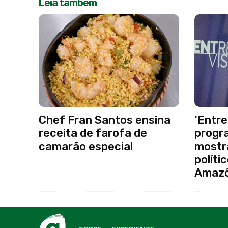
Leia também
Chef Fran Santos ensina
‘Entre
receita de farofa de
progr
camarão especial
mostr
políti
Amazô