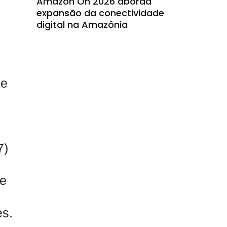
Amazon On 2026 aborda
expansão da conectividade
digital na Amazônia
de
7)
de
es.