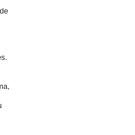
 de
es.
ma,
u