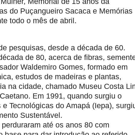
 Mulher, Memorial de 15 anos da
ias do Puçangueiro Sacaca e Memórias
 todo o mês de abril.
de pesquisas, desde a década de 60.
década de 80, acerca de fibras, sement
uisador Waldemiro Gomes, formado em
ica, estudos de madeiras e plantas,
ia na cidade, chamado Museu Costa Li
 Caetano. Em 1991, quando surgiu o
as e Tecnológicas do Amapá (Iepa), surgi
ento Sustentável.
e perduraram até os anos 80 com
base para dar introdução ao referido