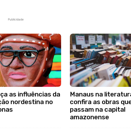
Publicidade
a as influências da
Manaus na literatur
ção nordestina no
confira as obras qu
onas
passam na capital
amazonense