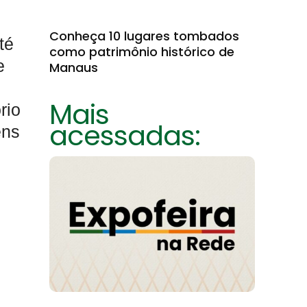
Conheça 10 lugares tombados
até
como patrimônio histórico de
e
Manaus
Mais
rio
acessadas:
ens