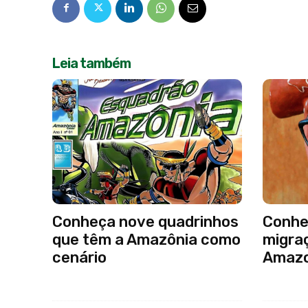
Leia também
Conheça nove quadrinhos
Conheç
que têm a Amazônia como
migra
cenário
Amaz