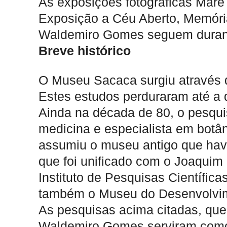
As exposições fotográficas Maré
Exposição a Céu Aberto, Memór
Waldemiro Gomes seguem durante
Breve histórico
O Museu Sacaca surgiu através 
Estes estudos perduraram até a 
Ainda na década de 80, o pesq
medicina e especialista em botân
assumiu o museu antigo que hav
que foi unificado com o Joaquim
Instituto de Pesquisas Científic
também o Museu do Desenvolvim
As pesquisas acima citadas, qu
Waldemiro Gomes serviram como 