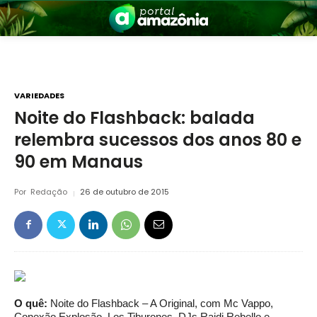
VARIEDADES
Noite do Flashback: balada
relembra sucessos dos anos 80 e
nia
90 em Manaus
Por
Redação
26 de outubro de 2015
 a Amazônia
O quê:
Noite do Flashback – A Original, com Mc Vappo,
Conexão Explosão, Los Tiburones, DJs Raidi Rebello e