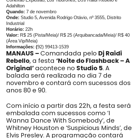
Adahilton
Quando:
7 de novembro
Onde:
Studio 5, Avenida Rodrigo Otávio, nº 3555, Distrito
Industrial
Horário:
22h
Valor:
R$ 25 (Pista/Meia)/ R$ 25 (Arquibancada/Meia)/ R$ 40
(Área Vip/Meia)
Informações: (
92) 99413-1539
MANAUS –
Comandada pelo
Dj Raidi
Rebello
, a festa
‘Noite do Flashback – A
Original’
acontece no
Studio 5
. A
balada será realizada no dia 7 de
novembro e contará com sucessos dos
anos 80 e 90.
Com início a partir das 22h, a festa será
embalada com sucessos como ‘I
Wanna Dance With Somebody’, de
Whitney Houston e ‘Suspicious Minds’, de
Elvis Presley. A programação contará