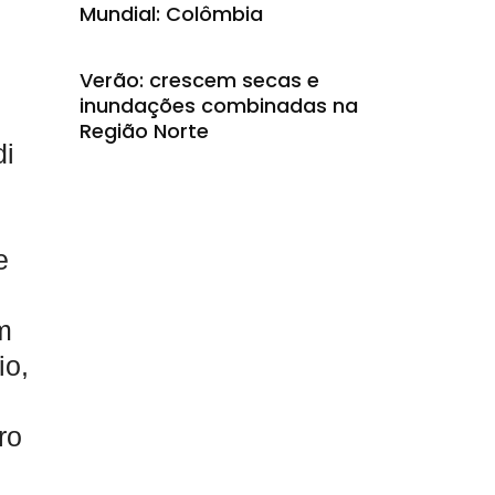
Mundial: Colômbia
Verão: crescem secas e
inundações combinadas na
Região Norte
di
e
m
io,
ro