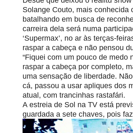
Desde que deixou o realitu show B
Solange Couto, mais conhecida 
batalhando em busca de reconhe
carreira dela será numa particip
‘Supermax’, no ar às terças-feir
raspar a cabeça e não pensou du
“Fiquei com um pouco de medo na
raspar a cabeça por completo, m
uma sensação de liberdade. Não m
cá, passou a usar apliques dos m
atual, com trancinhas rastafári.
A estreia de Sol na TV está prev
guardada a sete chaves, pois faz