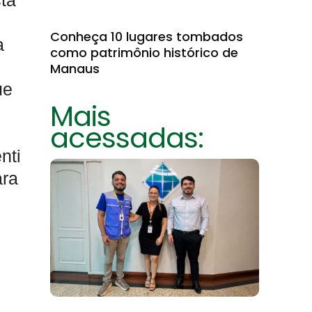
sta
Conheça 10 lugares tombados
a
como patrimônio histórico de
Manaus
ue
Mais
acessadas:
nti
ara