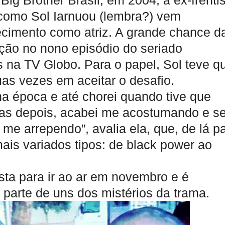
ig Brother Brasil, em 2004, a ex-frenti
como Sol Iarnuou (lembra?) vem
cimento como atriz. A grande chance d
ação no nono episódio do seriado
as na TV Globo. Para o papel, Sol teve q
as vezes em aceitar o desafio.
 época e até chorei quando tive que
as depois, acabei me acostumando e se
e arrependo”, avalia ela, que, de lá p
ais variados tipos: de black power ao
ista para ir ao ar em novembro e é
 parte de uns dos mistérios da trama.