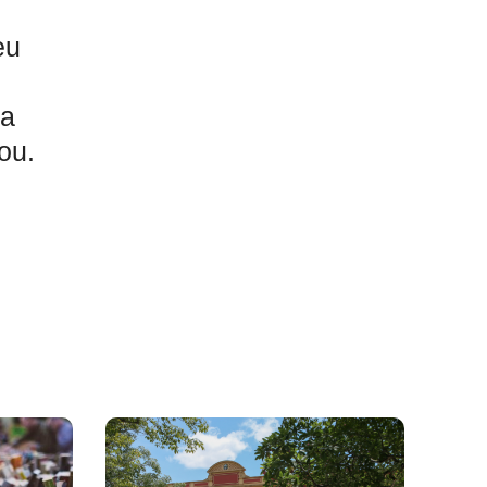
eu
da
ou.