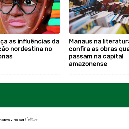
a as influências da
Manaus na literatur
ção nordestina no
confira as obras qu
onas
passam na capital
amazonense
senvolvido por