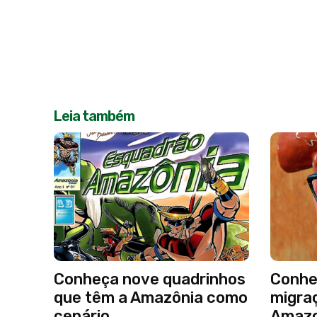
Leia também
Conheça nove quadrinhos
Conheç
que têm a Amazônia como
migra
cenário
Amaz