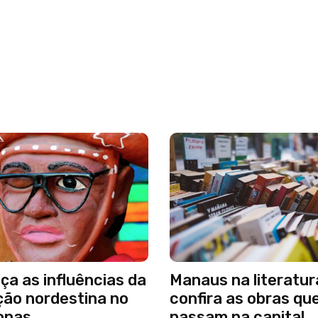
a as influências da
Manaus na literatur
ção nordestina no
confira as obras qu
onas
passam na capital