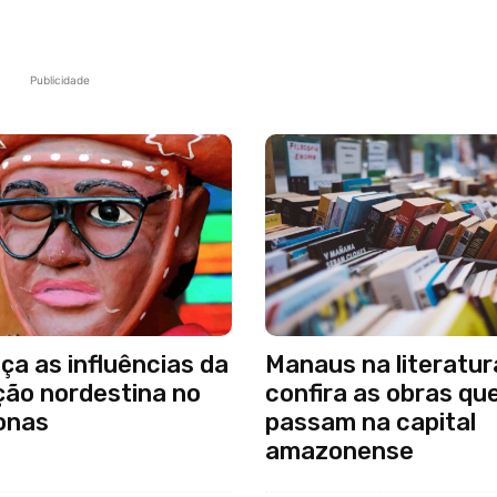
Publicidade
a as influências da
Manaus na literatur
ção nordestina no
confira as obras qu
onas
passam na capital
amazonense