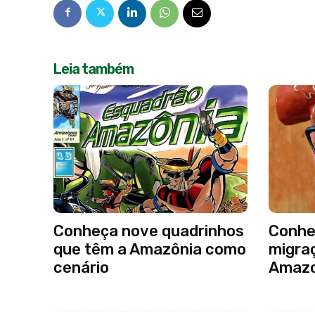
Leia também
Conheça nove quadrinhos
Conheç
que têm a Amazônia como
migra
cenário
Amaz