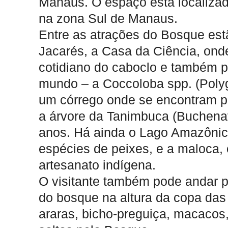
Manaus. O espaço está localizado
na zona Sul de Manaus.
Entre as atrações do Bosque estã
Jacarés, a Casa da Ciência, on
cotidiano do caboclo e também p
mundo – a Coccoloba spp. (Poly
um córrego onde se encontram pe
a árvore da Tanimbuca (Buchenav
anos. Há ainda o Lago Amazônico
espécies de peixes, e a maloca, 
artesanato indígena.
O visitante também pode andar p
do bosque na altura da copa das
araras, bicho-preguiça, macacos