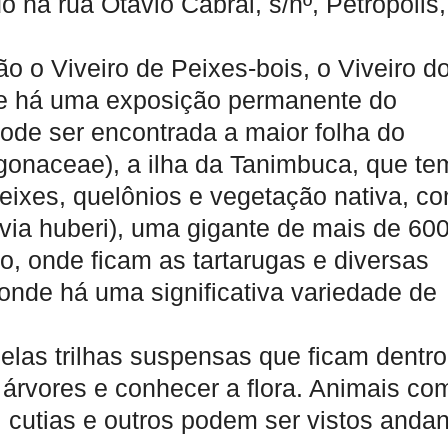
 na rua Otávio Cabral, s/nº, Petrópolis,
o o Viveiro de Peixes-bois, o Viveiro d
de há uma exposição permanente do
ode ser encontrada a maior folha do
gonaceae), a ilha da Tanimbuca, que te
ixes, quelônios e vegetação nativa, c
ia huberi), uma gigante de mais de 60
, onde ficam as tartarugas e diversas
onde há uma significativa variedade de
elas trilhas suspensas que ficam dentro
 árvores e conhecer a flora. Animais co
, cutias e outros podem ser vistos anda