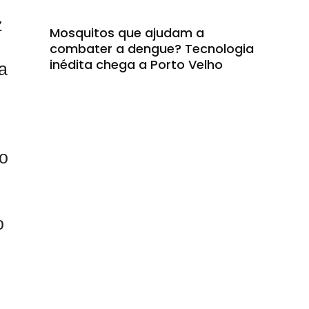
z
Mosquitos que ajudam a
combater a dengue? Tecnologia
inédita chega a Porto Velho
a
vo
,
o