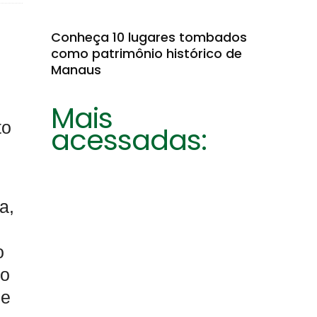
Conheça 10 lugares tombados
como patrimônio histórico de
Manaus
Mais
to
acessadas:
a,
o
do
de