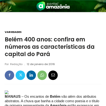
VARIEDADES
Belém 400 anos: confira em
números as características da
nia
capital do Pará
Por
Redação
12 de janeiro de 2016
 a Amazônia
MANAUS
– Os encantos de
Belém
vão além dos atributos
abstratos. A chuva que banha a cidade como poesia e o título
de primeira representante da
Amazônia
estão expressos em