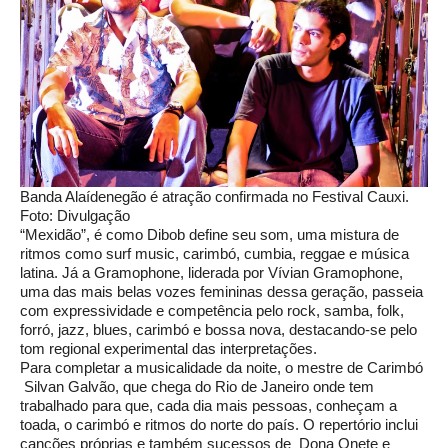
Banda Alaídenegão é atração confirmada no Festival Cauxi.
Foto: Divulgação
“Mexidão”, é como Dibob define seu som, uma mistura de
ritmos como surf music, carimbó, cumbia, reggae e música
latina. Já a Gramophone, liderada por Vívian Gramophone,
uma das mais belas vozes femininas dessa geração, passeia
com expressividade e competência pelo rock, samba, folk,
forró, jazz, blues, carimbó e bossa nova, destacando-se pelo
tom regional experimental das interpretações.
Para completar a musicalidade da noite, o mestre de Carimbó
Silvan Galvão, que chega do Rio de Janeiro onde tem
trabalhado para que, cada dia mais pessoas, conheçam a
toada, o carimbó e ritmos do norte do país. O repertório inclui
canções próprias e também sucessos de Dona Onete e