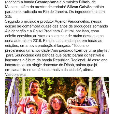
recebem a banda
Gramophone
e o músico
Dibob
, de
Manaus, além do mestre de carimbó
Silvan Galvão
, artista
paraense, radicado no Rio de Janeiro. Os ingressos custam
$15.
Segundo o músico e produtor Agenor Vasconcelos, nessa
edição se comemora quase dez anos de produções somando
Alaídenegão e a Cauxi Produtora Cultural, por isso, essa
edição convidou artistas expoentes e de maior destaque na
cena autoral em 2016. Ele destaca ainda que, em todas as
edições, uma nova produção é lançada. “Todo ano
preparamos uma novidade. Ano passado fizemos uma playlist
para Soundcloud das bandas que participaram do festival e
lançamos o álbum da banda República Regional. Já esse ano
lançaremos um single dançante do Dibob, artista que já
emplaca hits no cenário alternativo da cidade”, afirma
Vasconcelos.