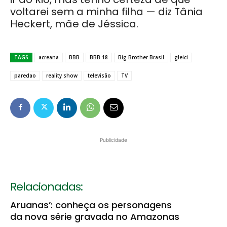
voltarei sem a minha filha — diz Tânia
Heckert, mãe de Jéssica.
TAGS
acreana
BBB
BBB 18
Big Brother Brasil
gleici
paredao
reality show
televisão
TV
Publicidade
Relacionadas:
Aruanas’: conheça os personagens
da nova série gravada no Amazonas