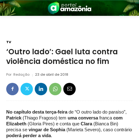
TV
‘Outro lado’: Gael luta contra
violência doméstica no fim
nia
Por
Redação
23 de abril de 2018
No capítulo desta terça-feira
de “O outro lado do paraíso”,
 a Amazônia
Patrick
(Thiago Fragoso) tem
uma conversa
franca
com
Elizabeth
(Gloria Pires) e conta que
Clara
(Bianca Bin)
precisa se
vingar de Sophia
(Marieta Severo), caso contrário
poderá perder a vida
.